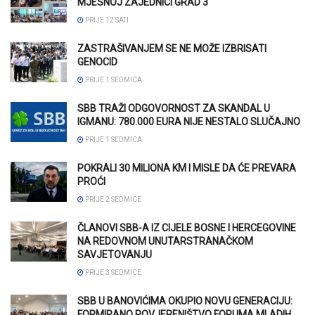
MJESNOJ ZAJEDNICI GRAD 3
PRIJE 12 SATI
ZASTRAŠIVANJEM SE NE MOŽE IZBRISATI
GENOCID
PRIJE 1 SEDMICA
SBB TRAŽI ODGOVORNOST ZA SKANDAL U
IGMANU: 780.000 EURA NIJE NESTALO SLUČAJNO
PRIJE 1 SEDMICA
POKRALI 30 MILIONA KM I MISLE DA ĆE PREVARA
PROĆI
PRIJE 2 SEDMICE
ČLANOVI SBB-A IZ CIJELE BOSNE I HERCEGOVINE
NA REDOVNOM UNUTARSTRANAČKOM
SAVJETOVANJU
PRIJE 3 SEDMICE
SBB U BANOVIĆIMA OKUPIO NOVU GENERACIJU:
FORMIRANO POVJERENIŠTVO FORUMA MLADIH