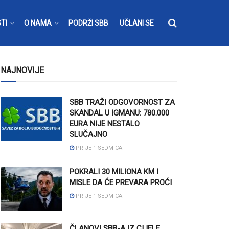
TI
O NAMA
PODRŽI SBB
UČLANI SE
NAJNOVIJE
SBB TRAŽI ODGOVORNOST ZA
SKANDAL U IGMANU: 780.000
EURA NIJE NESTALO
SLUČAJNO
PRIJE 1 SEDMICA
POKRALI 30 MILIONA KM I
MISLE DA ĆE PREVARA PROĆI
PRIJE 1 SEDMICA
ČLANOVI SBB-A IZ CIJELE