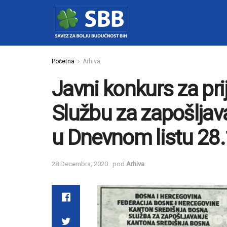
Početna
Arhiva
Javni konkurs za pr
Službu za zapošljav
u Dnevnom listu 28
28 Decembra, 2020
pod
Arhiva