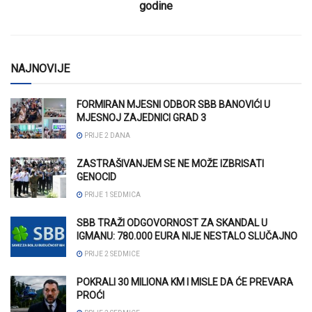
godine
NAJNOVIJE
FORMIRAN MJESNI ODBOR SBB BANOVIĆI U
MJESNOJ ZAJEDNICI GRAD 3
PRIJE 2 DANA
ZASTRAŠIVANJEM SE NE MOŽE IZBRISATI
GENOCID
PRIJE 1 SEDMICA
SBB TRAŽI ODGOVORNOST ZA SKANDAL U
IGMANU: 780.000 EURA NIJE NESTALO SLUČAJNO
PRIJE 2 SEDMICE
POKRALI 30 MILIONA KM I MISLE DA ĆE PREVARA
PROĆI