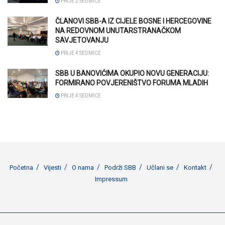
PRIJE 2 SEDMICE
ČLANOVI SBB-A IZ CIJELE BOSNE I HERCEGOVINE
NA REDOVNOM UNUTARSTRANAČKOM
SAVJETOVANJU
PRIJE 4 SEDMICE
SBB U BANOVIĆIMA OKUPIO NOVU GENERACIJU:
FORMIRANO POVJERENIŠTVO FORUMA MLADIH
PRIJE 4 SEDMICE
Početna
Vijesti
O nama
Podrži SBB
Učlani se
Kontakt
Impressum