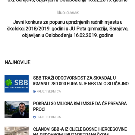
Idući članak
Javni konkurs za popunu upražnjenih radnih mjesta u
školskoj 2018/2019. godini u JU Peta gimnazija, Sarajevo,
objavljen u Oslobođenju 16.02.2019. godine
NAJNOVIJE
SBB TRAŽI ODGOVORNOST ZA SKANDAL U
IGMANU: 780.000 EURA NIJE NESTALO SLUČAJNO
PRIJE 1 SEDMICA
POKRALI 30 MILIONA KM I MISLE DA ĆE PREVARA
PROĆI
PRIJE 1 SEDMICA
ČLANOVI SBB-A IZ CIJELE BOSNE I HERCEGOVINE
NA REDOVNOM UNUTARSTRANAČKOM