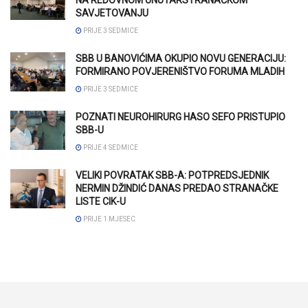
SAVJETOVANJU
PRIJE 3 SEDMICE
SBB U BANOVIĆIMA OKUPIO NOVU GENERACIJU:
FORMIRANO POVJERENIŠTVO FORUMA MLADIH
PRIJE 3 SEDMICE
POZNATI NEUROHIRURG HASO SEFO PRISTUPIO
SBB-U
PRIJE 4 SEDMICE
VELIKI POVRATAK SBB-A: POTPREDSJEDNIK
NERMIN DŽINDIĆ DANAS PREDAO STRANAČKE
LISTE CIK-U
PRIJE 1 MJESEC