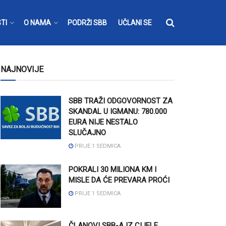
TI
O NAMA
PODRŽI SBB
UČLANI SE
NAJNOVIJE
SBB TRAŽI ODGOVORNOST ZA
SKANDAL U IGMANU: 780.000
EURA NIJE NESTALO
SLUČAJNO
PRIJE 1 SEDMICA
POKRALI 30 MILIONA KM I
MISLE DA ĆE PREVARA PROĆI
PRIJE 1 SEDMICA
ČLANOVI SBB-A IZ CIJELE