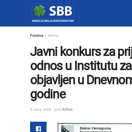
Početna
Arhiva
Javni konkurs za pr
odnos u Institutu za
objavljen u Dnevno
godine
9 Juna, 2020
pod
Arhiva