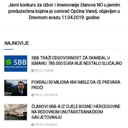
Javni konkurs za izbor i imenovanje članova NO u javnim
preduzećima kojima je osnivač Općina Vareš, objavljen u
Dnevnom avazu 11.04.2019. godine
NAJNOVIJE
SBB TRAŽI ODGOVORNOST ZA SKANDAL U
IGMANU: 780.000 EURA NIJE NESTALO SLUČAJNO
PRIJE 7 DANA
POKRALI 30 MILIONA KM I MISLE DA ĆE PREVARA
PROĆI
PRIJE 1 SEDMICA
ČLANOVI SBB-A IZ CIJELE BOSNE I HERCEGOVINE
NA REDOVNOM UNUTARSTRANAČKOM
SAVJETOVANJU
PRIJE 3 SEDMICE