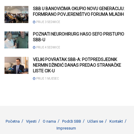
SBB U BANOVIĆIMA OKUPIO NOVU GENERACIJU:
FORMIRANO POVJERENIŠTVO FORUMA MLADIH
PRIJE 3 SEDMICE
POZNATI NEUROHIRURG HASO SEFO PRISTUPIO
SBB-U
PRIJE 4 SEDMICE
VELIKI POVRATAK SBB-A: POTPREDSJEDNIK
NERMIN DŽINDIĆ DANAS PREDAO STRANAČKE
LISTE CIK-U
PRIJE 1 MJESEC
Početna
Vijesti
O nama
Podrži SBB
Učlani se
Kontakt
Impressum