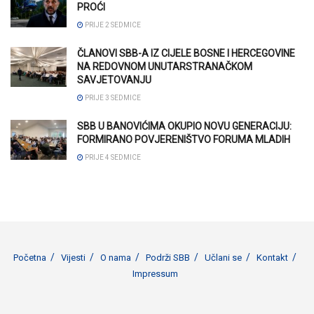
PROĆI
PRIJE 2 SEDMICE
ČLANOVI SBB-A IZ CIJELE BOSNE I HERCEGOVINE
NA REDOVNOM UNUTARSTRANAČKOM
SAVJETOVANJU
PRIJE 3 SEDMICE
SBB U BANOVIĆIMA OKUPIO NOVU GENERACIJU:
FORMIRANO POVJERENIŠTVO FORUMA MLADIH
PRIJE 4 SEDMICE
Početna
Vijesti
O nama
Podrži SBB
Učlani se
Kontakt
Impressum