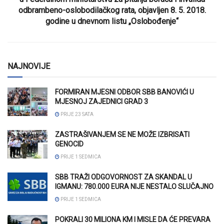
odbrambeno-oslobodilačkog rata, objavljen 8. 5. 2018.
godine u dnevnom listu „Oslobođenje“
NAJNOVIJE
FORMIRAN MJESNI ODBOR SBB BANOVIĆI U
MJESNOJ ZAJEDNICI GRAD 3
PRIJE 23 SATA
ZASTRAŠIVANJEM SE NE MOŽE IZBRISATI
GENOCID
PRIJE 1 SEDMICA
SBB TRAŽI ODGOVORNOST ZA SKANDAL U
IGMANU: 780.000 EURA NIJE NESTALO SLUČAJNO
PRIJE 1 SEDMICA
POKRALI 30 MILIONA KM I MISLE DA ĆE PREVARA