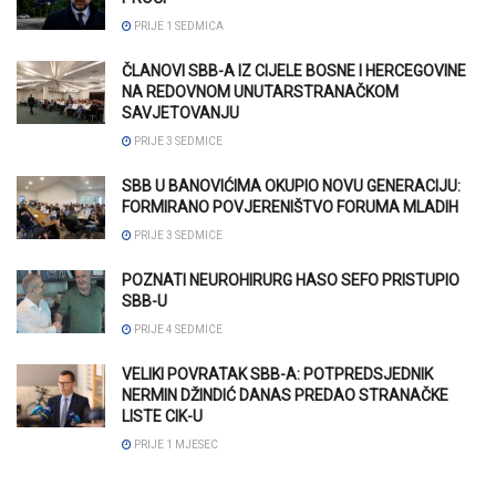
PRIJE 1 SEDMICA
ČLANOVI SBB-A IZ CIJELE BOSNE I HERCEGOVINE
NA REDOVNOM UNUTARSTRANAČKOM
SAVJETOVANJU
PRIJE 3 SEDMICE
SBB U BANOVIĆIMA OKUPIO NOVU GENERACIJU:
FORMIRANO POVJERENIŠTVO FORUMA MLADIH
PRIJE 3 SEDMICE
POZNATI NEUROHIRURG HASO SEFO PRISTUPIO
SBB-U
PRIJE 4 SEDMICE
VELIKI POVRATAK SBB-A: POTPREDSJEDNIK
NERMIN DŽINDIĆ DANAS PREDAO STRANAČKE
LISTE CIK-U
PRIJE 1 MJESEC