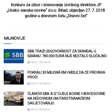
Konkurs za izbor i imenovanje izvršnog direktora JP
„Unsko-sanske novine“ d.o.o. Bihać, objavljen 27. 7. 2018.
godine u dnevnom listu „Dnevni list“
NAJNOVIJE
SBB TRAŽI ODGOVORNOST ZA SKANDAL U
IGMANU: 780.000 EURA NIJE NESTALO SLUČAJNO
PRIJE 1 SEDMICA
POKRALI 30 MILIONA KM I MISLE DA ĆE PREVARA
PROĆI
PRIJE 1 SEDMICA
ČLANOVI SBB-A IZ CIJELE BOSNE I HERCEGOVINE
NA REDOVNOM UNUTARSTRANAČKOM
SAVJETOVANJU
PRIJE 3 SEDMICE