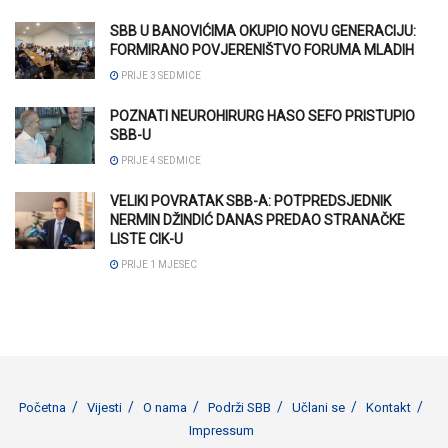
SBB U BANOVIĆIMA OKUPIO NOVU GENERACIJU:
FORMIRANO POVJERENIŠTVO FORUMA MLADIH
PRIJE 3 SEDMICE
POZNATI NEUROHIRURG HASO SEFO PRISTUPIO
SBB-U
PRIJE 4 SEDMICE
VELIKI POVRATAK SBB-A: POTPREDSJEDNIK
NERMIN DŽINDIĆ DANAS PREDAO STRANAČKE
LISTE CIK-U
PRIJE 1 MJESEC
Početna
Vijesti
O nama
Podrži SBB
Učlani se
Kontakt
Impressum