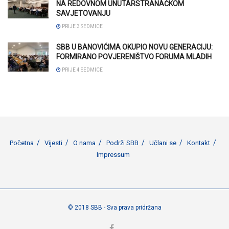
NA REDOVNOM UNUTARSTRANAČKOM
SAVJETOVANJU
PRIJE 3 SEDMICE
SBB U BANOVIĆIMA OKUPIO NOVU GENERACIJU:
FORMIRANO POVJERENIŠTVO FORUMA MLADIH
PRIJE 4 SEDMICE
Početna
Vijesti
O nama
Podrži SBB
Učlani se
Kontakt
Impressum
© 2018 SBB - Sva prava pridržana