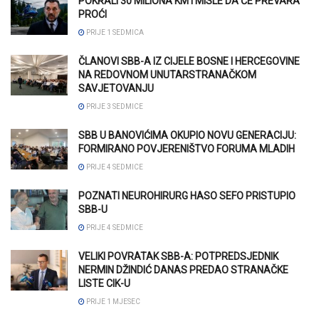
POKRALI 30 MILIONA KM I MISLE DA ĆE PREVARA
PROĆI
PRIJE 1 SEDMICA
ČLANOVI SBB-A IZ CIJELE BOSNE I HERCEGOVINE
NA REDOVNOM UNUTARSTRANAČKOM
SAVJETOVANJU
PRIJE 3 SEDMICE
SBB U BANOVIĆIMA OKUPIO NOVU GENERACIJU:
FORMIRANO POVJERENIŠTVO FORUMA MLADIH
PRIJE 4 SEDMICE
POZNATI NEUROHIRURG HASO SEFO PRISTUPIO
SBB-U
PRIJE 4 SEDMICE
VELIKI POVRATAK SBB-A: POTPREDSJEDNIK
NERMIN DŽINDIĆ DANAS PREDAO STRANAČKE
LISTE CIK-U
PRIJE 1 MJESEC