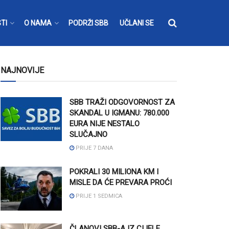
TI
O NAMA
PODRŽI SBB
UČLANI SE
NAJNOVIJE
SBB TRAŽI ODGOVORNOST ZA
SKANDAL U IGMANU: 780.000
EURA NIJE NESTALO
SLUČAJNO
PRIJE 7 DANA
POKRALI 30 MILIONA KM I
MISLE DA ĆE PREVARA PROĆI
PRIJE 1 SEDMICA
ČLANOVI SBB-A IZ CIJELE