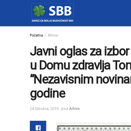
Početna
Arhiva
Javni oglas za izbor
u Domu zdravlja Tom
“Nezavisnim novina
godine
24 Oktobra, 2019
pod
Arhiva