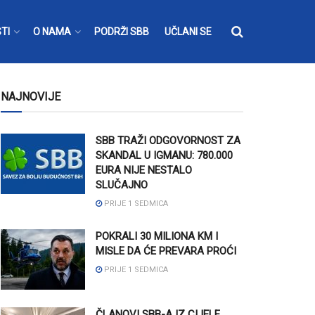
TI
O NAMA
PODRŽI SBB
UČLANI SE
NAJNOVIJE
SBB TRAŽI ODGOVORNOST ZA
SKANDAL U IGMANU: 780.000
EURA NIJE NESTALO
SLUČAJNO
PRIJE 1 SEDMICA
POKRALI 30 MILIONA KM I
MISLE DA ĆE PREVARA PROĆI
PRIJE 1 SEDMICA
ČLANOVI SBB-A IZ CIJELE