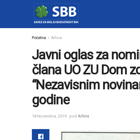
Početna
Arhiva
Javni oglas za nomi
člana UO ZU Dom zdr
“Nezavisnim novina
godine
18 Novembra, 2019
pod
Arhiva