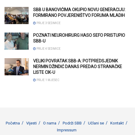
SBB U BANOVIĆIMA OKUPIO NOVU GENERACIJU:
FORMIRANO POVJERENIŠTVO FORUMA MLADIH
PRIJE 3 SEDMICE
POZNATI NEUROHIRURG HASO SEFO PRISTUPIO
SBB-U
PRIJE 4 SEDMICE
VELIKI POVRATAK SBB-A: POTPREDSJEDNIK
NERMIN DŽINDIĆ DANAS PREDAO STRANAČKE
LISTE CIK-U
PRIJE 1 MJESEC
Početna
Vijesti
O nama
Podrži SBB
Učlani se
Kontakt
Impressum