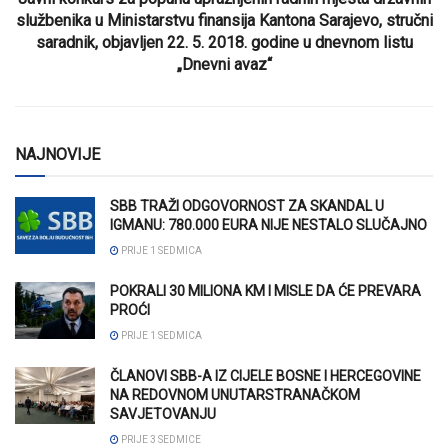
službenika u Ministarstvu finansija Kantona Sarajevo, stručni
saradnik, objavljen 22. 5. 2018. godine u dnevnom listu
„Dnevni avaz“
NAJNOVIJE
SBB TRAŽI ODGOVORNOST ZA SKANDAL U
IGMANU: 780.000 EURA NIJE NESTALO SLUČAJNO
PRIJE 1 SEDMICA
POKRALI 30 MILIONA KM I MISLE DA ĆE PREVARA
PROĆI
PRIJE 1 SEDMICA
ČLANOVI SBB-A IZ CIJELE BOSNE I HERCEGOVINE
NA REDOVNOM UNUTARSTRANAČKOM
SAVJETOVANJU
PRIJE 3 SEDMICE