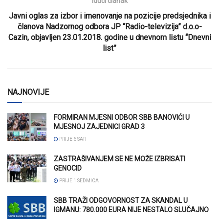
Idući članak
Javni oglas za izbor i imenovanje na pozicije predsjednika i
članova Nadzornog odbora JP “Radio-televizija” d.o.o-
Cazin, objavljen 23.01.2018. godine u dnevnom listu “Dnevni
list”
NAJNOVIJE
FORMIRAN MJESNI ODBOR SBB BANOVIĆI U
MJESNOJ ZAJEDNICI GRAD 3
PRIJE 6 SATI
ZASTRAŠIVANJEM SE NE MOŽE IZBRISATI
GENOCID
PRIJE 1 SEDMICA
SBB TRAŽI ODGOVORNOST ZA SKANDAL U
IGMANU: 780.000 EURA NIJE NESTALO SLUČAJNO