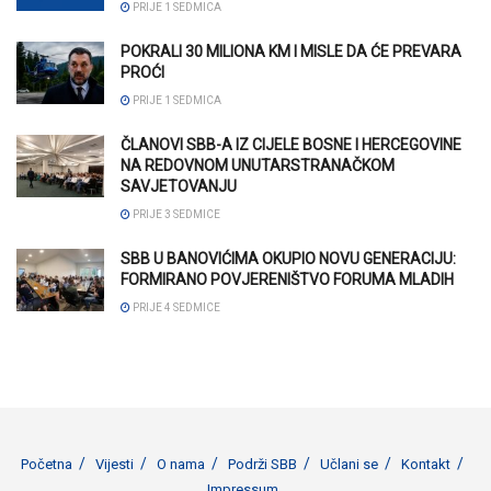
PRIJE 1 SEDMICA
POKRALI 30 MILIONA KM I MISLE DA ĆE PREVARA
PROĆI
PRIJE 1 SEDMICA
ČLANOVI SBB-A IZ CIJELE BOSNE I HERCEGOVINE
NA REDOVNOM UNUTARSTRANAČKOM
SAVJETOVANJU
PRIJE 3 SEDMICE
SBB U BANOVIĆIMA OKUPIO NOVU GENERACIJU:
FORMIRANO POVJERENIŠTVO FORUMA MLADIH
PRIJE 4 SEDMICE
Početna
Vijesti
O nama
Podrži SBB
Učlani se
Kontakt
Impressum