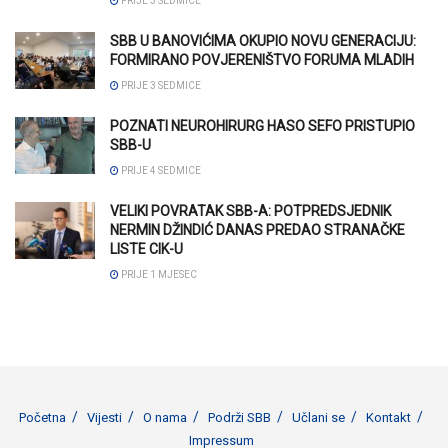
PRIJE 3 SEDMICE
SBB U BANOVIĆIMA OKUPIO NOVU GENERACIJU:
FORMIRANO POVJERENIŠTVO FORUMA MLADIH
PRIJE 3 SEDMICE
POZNATI NEUROHIRURG HASO SEFO PRISTUPIO
SBB-U
PRIJE 4 SEDMICE
VELIKI POVRATAK SBB-A: POTPREDSJEDNIK
NERMIN DŽINDIĆ DANAS PREDAO STRANAČKE
LISTE CIK-U
PRIJE 1 MJESEC
Početna
Vijesti
O nama
Podrži SBB
Učlani se
Kontakt
Impressum