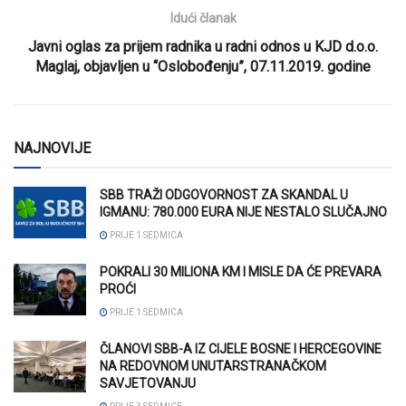
Idući članak
Javni oglas za prijem radnika u radni odnos u KJD d.o.o.
Maglaj, objavljen u “Oslobođenju”, 07.11.2019. godine
NAJNOVIJE
SBB TRAŽI ODGOVORNOST ZA SKANDAL U
IGMANU: 780.000 EURA NIJE NESTALO SLUČAJNO
PRIJE 1 SEDMICA
POKRALI 30 MILIONA KM I MISLE DA ĆE PREVARA
PROĆI
PRIJE 1 SEDMICA
ČLANOVI SBB-A IZ CIJELE BOSNE I HERCEGOVINE
NA REDOVNOM UNUTARSTRANAČKOM
SAVJETOVANJU