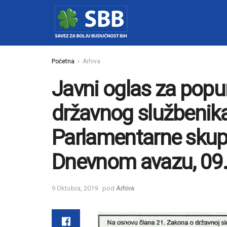
Početna
Arhiva
Javni oglas za popu
državnog službenika
Parlamentarne skupš
Dnevnom avazu, 09.
9 Oktobra, 2019
pod
Arhiva