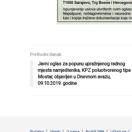
Prethodni članak
Javni oglas za popunu upražnjenog radnog
mjesta namještenika, KPZ poluotvorenog tipa
Mostar, objavljen u Dnevnom avazu,
09.10.2019. godine
Početna
Vijesti
O nama
Podrži SBB
Učlani se