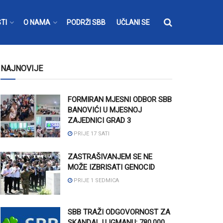
TI
O NAMA
PODRŽI SBB
UČLANI SE
NAJNOVIJE
FORMIRAN MJESNI ODBOR SBB
BANOVIĆI U MJESNOJ
ZAJEDNICI GRAD 3
PRIJE 17 SATI
ZASTRAŠIVANJEM SE NE
MOŽE IZBRISATI GENOCID
PRIJE 1 SEDMICA
SBB TRAŽI ODGOVORNOST ZA
SKANDAL U IGMANU: 780.000