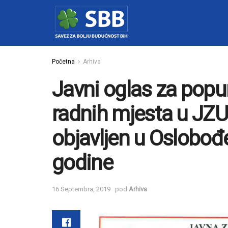
Početna
Arhiva
Javni oglas za popu
radnih mjesta u JZU
objavljen u Oslobođ
godine
16 Septembra, 2019
pod
Arhiva