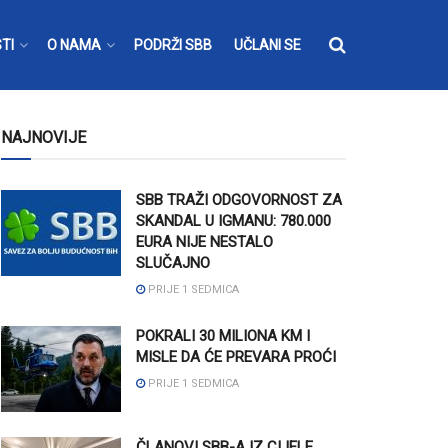
TI
O NAMA
PODRŽI SBB
UČLANI SE
NAJNOVIJE
SBB TRAŽI ODGOVORNOST ZA
SKANDAL U IGMANU: 780.000
EURA NIJE NESTALO
SLUČAJNO
PRIJE 1 SEDMICA
POKRALI 30 MILIONA KM I
MISLE DA ĆE PREVARA PROĆI
PRIJE 1 SEDMICA
ČLANOVI SBB-A IZ CIJELE