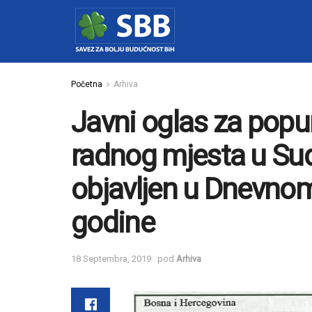
Početna
Arhiva
Javni oglas za popu
radnog mjesta u Sud
objavljen u Dnevnom
godine
18 Septembra, 2019
pod
Arhiva