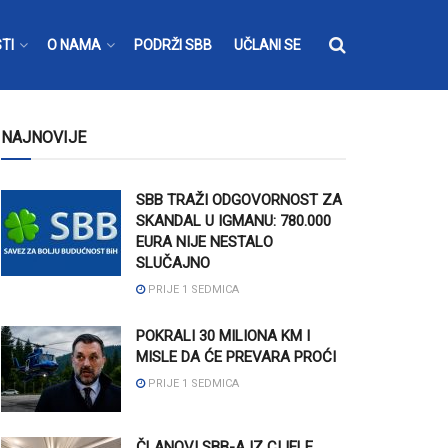
TI
O NAMA
PODRŽI SBB
UČLANI SE
NAJNOVIJE
SBB TRAŽI ODGOVORNOST ZA
SKANDAL U IGMANU: 780.000
EURA NIJE NESTALO
SLUČAJNO
PRIJE 1 SEDMICA
POKRALI 30 MILIONA KM I
MISLE DA ĆE PREVARA PROĆI
PRIJE 1 SEDMICA
ČLANOVI SBB-A IZ CIJELE