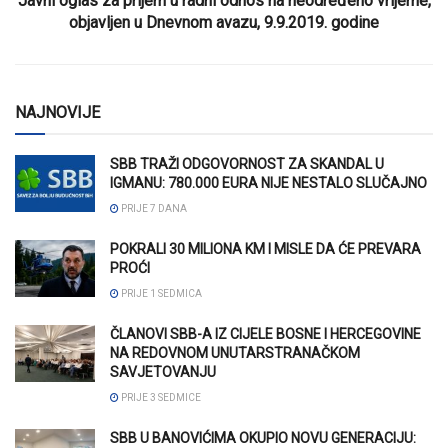
Javni oglas za prijem u radni odnos na neodređeno vrijeme,
objavljen u Dnevnom avazu, 9.9.2019. godine
NAJNOVIJE
SBB TRAŽI ODGOVORNOST ZA SKANDAL U
IGMANU: 780.000 EURA NIJE NESTALO SLUČAJNO
PRIJE 7 DANA
POKRALI 30 MILIONA KM I MISLE DA ĆE PREVARA
PROĆI
PRIJE 1 SEDMICA
ČLANOVI SBB-A IZ CIJELE BOSNE I HERCEGOVINE
NA REDOVNOM UNUTARSTRANAČKOM
SAVJETOVANJU
PRIJE 3 SEDMICE
SBB U BANOVIĆIMA OKUPIO NOVU GENERACIJU: