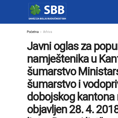
Početna
Arhiva
Javni oglas za pop
namještenika u Kant
šumarstvo Ministars
šumarstvo i vodopri
dobojskog kantona 
objavljen 28. 4. 20