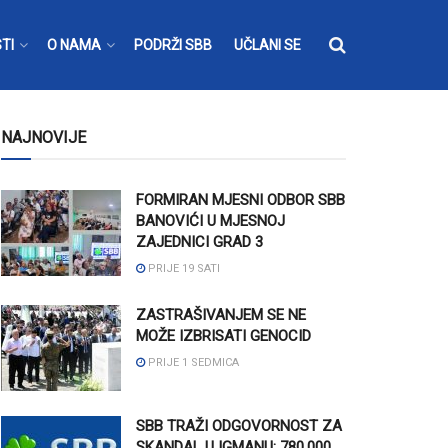
TI
O NAMA
PODRŽI SBB
UČLANI SE
NAJNOVIJE
FORMIRAN MJESNI ODBOR SBB
BANOVIĆI U MJESNOJ
ZAJEDNICI GRAD 3
PRIJE 19 SATI
ZASTRAŠIVANJEM SE NE
MOŽE IZBRISATI GENOCID
PRIJE 1 SEDMICA
SBB TRAŽI ODGOVORNOST ZA
SKANDAL U IGMANU: 780.000