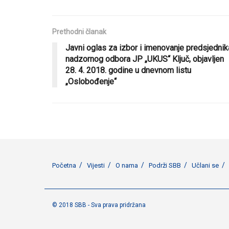
Prethodni članak
Javni oglas za izbor i imenovanje predsjednik
nadzornog odbora JP „UKUS“ Ključ, objavljen
28. 4. 2018. godine u dnevnom listu
„Oslobođenje“
Početna
Vijesti
O nama
Podrži SBB
Učlani se
© 2018 SBB - Sva prava pridržana