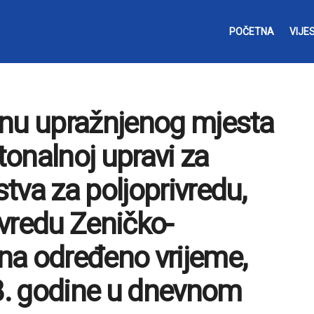
POČETNA
VIJES
unu upražnjenog mjesta
onalnoj upravi za
tva za poljoprivredu,
vredu Zeničko-
na određeno vrijeme,
18. godine u dnevnom