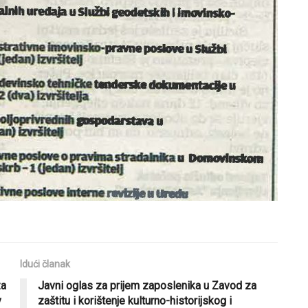
Idući članak
za
Javni oglas za prijem zaposlenika u Zavod za
v
zaštitu i korištenje kulturno-historijskog i