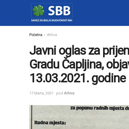
Početna
Arhiva
Javni oglas za prije
Gradu Čapljina, obja
13.03.2021. godine
17 Marta, 2021
pod
Arhiva