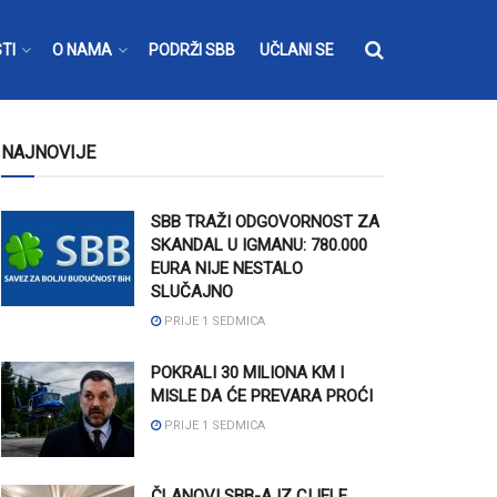
TI
O NAMA
PODRŽI SBB
UČLANI SE
NAJNOVIJE
SBB TRAŽI ODGOVORNOST ZA
SKANDAL U IGMANU: 780.000
EURA NIJE NESTALO
SLUČAJNO
PRIJE 1 SEDMICA
POKRALI 30 MILIONA KM I
MISLE DA ĆE PREVARA PROĆI
PRIJE 1 SEDMICA
ČLANOVI SBB-A IZ CIJELE