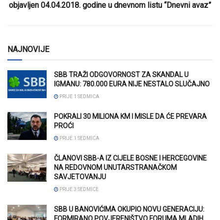
objavljen 04.04.2018. godine u dnevnom listu “Dnevni avaz”
NAJNOVIJE
SBB TRAŽI ODGOVORNOST ZA SKANDAL U
IGMANU: 780.000 EURA NIJE NESTALO SLUČAJNO
PRIJE 1 SEDMICA
POKRALI 30 MILIONA KM I MISLE DA ĆE PREVARA
PROĆI
PRIJE 1 SEDMICA
ČLANOVI SBB-A IZ CIJELE BOSNE I HERCEGOVINE
NA REDOVNOM UNUTARSTRANAČKOM
SAVJETOVANJU
PRIJE 3 SEDMICE
SBB U BANOVIĆIMA OKUPIO NOVU GENERACIJU:
FORMIRANO POVJERENIŠTVO FORUMA MLADIH