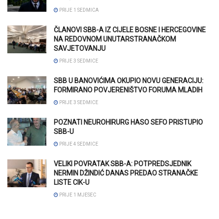
PRIJE 1 SEDMICA
ČLANOVI SBB-A IZ CIJELE BOSNE I HERCEGOVINE
NA REDOVNOM UNUTARSTRANAČKOM
SAVJETOVANJU
PRIJE 3 SEDMICE
SBB U BANOVIĆIMA OKUPIO NOVU GENERACIJU:
FORMIRANO POVJERENIŠTVO FORUMA MLADIH
PRIJE 3 SEDMICE
POZNATI NEUROHIRURG HASO SEFO PRISTUPIO
SBB-U
PRIJE 4 SEDMICE
VELIKI POVRATAK SBB-A: POTPREDSJEDNIK
NERMIN DŽINDIĆ DANAS PREDAO STRANAČKE
LISTE CIK-U
PRIJE 1 MJESEC