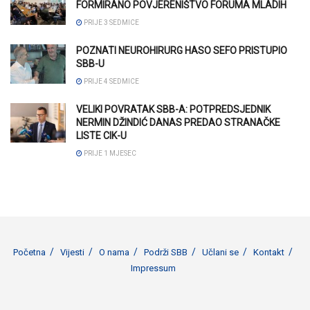
FORMIRANO POVJERENIŠTVO FORUMA MLADIH
PRIJE 3 SEDMICE
POZNATI NEUROHIRURG HASO SEFO PRISTUPIO
SBB-U
PRIJE 4 SEDMICE
VELIKI POVRATAK SBB-A: POTPREDSJEDNIK
NERMIN DŽINDIĆ DANAS PREDAO STRANAČKE
LISTE CIK-U
PRIJE 1 MJESEC
Početna
Vijesti
O nama
Podrži SBB
Učlani se
Kontakt
Impressum