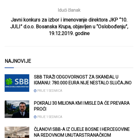
Idući članak
Javni konkurs za izbor i imenovanje direktora JKP “10.
JULI” d.o.o. Bosanska Krupa, objavljen u “Oslobođenju”,
19.12.2019. godine
NAJNOVIJE
SBB TRAŽI ODGOVORNOST ZA SKANDAL U
IGMANU: 780.000 EURA NIJE NESTALO SLUČAJNO
PRIJE 1 SEDMICA
POKRALI 30 MILIONA KM I MISLE DA ĆE PREVARA
PROĆI
PRIJE 1 SEDMICA
ČLANOVI SBB-A IZ CIJELE BOSNE I HERCEGOVINE
NA REDOVNOM UNUTARSTRANAČKOM