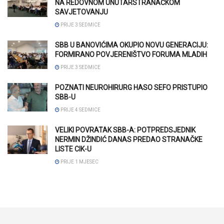
NA REDOVNOM UNUTARSTRANAČKOM
SAVJETOVANJU
PRIJE 3 SEDMICE
SBB U BANOVIĆIMA OKUPIO NOVU GENERACIJU:
FORMIRANO POVJERENIŠTVO FORUMA MLADIH
PRIJE 3 SEDMICE
POZNATI NEUROHIRURG HASO SEFO PRISTUPIO
SBB-U
PRIJE 4 SEDMICE
VELIKI POVRATAK SBB-A: POTPREDSJEDNIK
NERMIN DŽINDIĆ DANAS PREDAO STRANAČKE
LISTE CIK-U
PRIJE 1 MJESEC