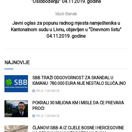
“Oslobođenju” 04.11.2019. godine
Idući članak
Javni oglas za popunu radnog mjesta namještenika u
Kantonalnom sudu u Livnu, objavljen u “Dnevnom listu”
04.11.2019. godine
NAJNOVIJE
SBB TRAŽI ODGOVORNOST ZA SKANDAL U
IGMANU: 780.000 EURA NIJE NESTALO SLUČAJNO
PRIJE 1 SEDMICA
POKRALI 30 MILIONA KM I MISLE DA ĆE PREVARA
PROĆI
PRIJE 1 SEDMICA
ČLANOVI SBB-A IZ CIJELE BOSNE I HERCEGOVINE