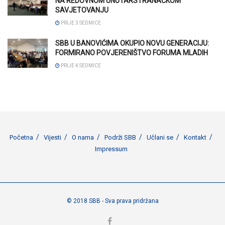
NA REDOVNOM UNUTARSTRANAČKOM
SAVJETOVANJU
PRIJE 3 SEDMICE
SBB U BANOVIĆIMA OKUPIO NOVU GENERACIJU:
FORMIRANO POVJERENIŠTVO FORUMA MLADIH
PRIJE 4 SEDMICE
Početna
Vijesti
O nama
Podrži SBB
Učlani se
Kontakt
Impressum
© 2018 SBB - Sva prava pridržana