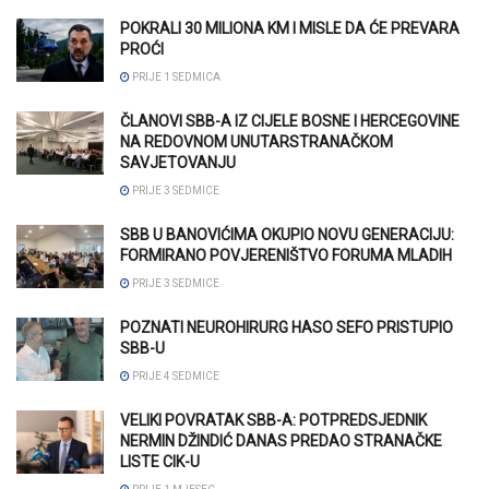
POKRALI 30 MILIONA KM I MISLE DA ĆE PREVARA
PROĆI
PRIJE 1 SEDMICA
ČLANOVI SBB-A IZ CIJELE BOSNE I HERCEGOVINE
NA REDOVNOM UNUTARSTRANAČKOM
SAVJETOVANJU
PRIJE 3 SEDMICE
SBB U BANOVIĆIMA OKUPIO NOVU GENERACIJU:
FORMIRANO POVJERENIŠTVO FORUMA MLADIH
PRIJE 3 SEDMICE
POZNATI NEUROHIRURG HASO SEFO PRISTUPIO
SBB-U
PRIJE 4 SEDMICE
VELIKI POVRATAK SBB-A: POTPREDSJEDNIK
NERMIN DŽINDIĆ DANAS PREDAO STRANAČKE
LISTE CIK-U