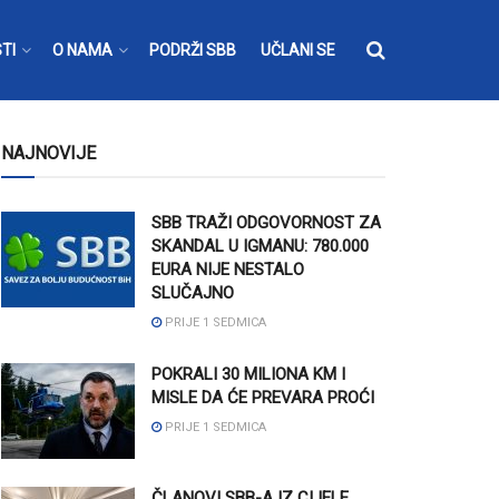
TI
O NAMA
PODRŽI SBB
UČLANI SE
NAJNOVIJE
SBB TRAŽI ODGOVORNOST ZA
SKANDAL U IGMANU: 780.000
EURA NIJE NESTALO
SLUČAJNO
PRIJE 1 SEDMICA
POKRALI 30 MILIONA KM I
MISLE DA ĆE PREVARA PROĆI
PRIJE 1 SEDMICA
ČLANOVI SBB-A IZ CIJELE