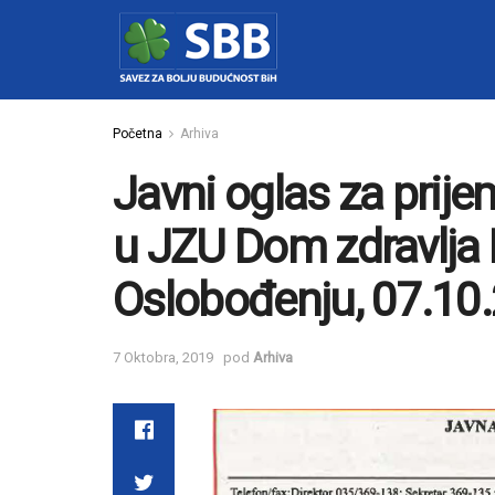
Početna
Arhiva
Javni oglas za prije
u JZU Dom zdravlja K
Oslobođenju, 07.10
7 Oktobra, 2019
pod
Arhiva