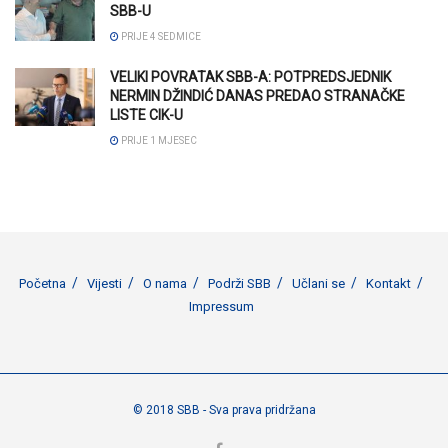
SBB-U
PRIJE 4 SEDMICE
VELIKI POVRATAK SBB-A: POTPREDSJEDNIK
NERMIN DŽINDIĆ DANAS PREDAO STRANAČKE
LISTE CIK-U
PRIJE 1 MJESEC
Početna
Vijesti
O nama
Podrži SBB
Učlani se
Kontakt
Impressum
© 2018 SBB - Sva prava pridržana