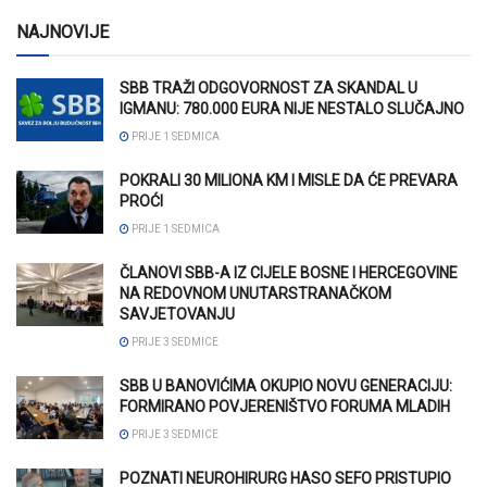
NAJNOVIJE
SBB TRAŽI ODGOVORNOST ZA SKANDAL U
IGMANU: 780.000 EURA NIJE NESTALO SLUČAJNO
PRIJE 1 SEDMICA
POKRALI 30 MILIONA KM I MISLE DA ĆE PREVARA
PROĆI
PRIJE 1 SEDMICA
ČLANOVI SBB-A IZ CIJELE BOSNE I HERCEGOVINE
NA REDOVNOM UNUTARSTRANAČKOM
SAVJETOVANJU
PRIJE 3 SEDMICE
SBB U BANOVIĆIMA OKUPIO NOVU GENERACIJU:
FORMIRANO POVJERENIŠTVO FORUMA MLADIH
PRIJE 3 SEDMICE
POZNATI NEUROHIRURG HASO SEFO PRISTUPIO