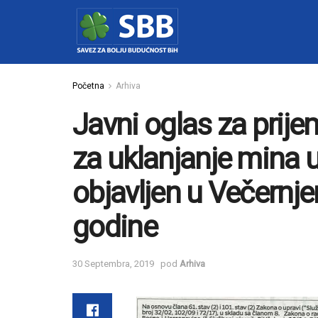
Početna
Arhiva
Javni oglas za prij
za uklanjanje mina 
objavljen u Večernje
godine
30 Septembra, 2019
pod
Arhiva