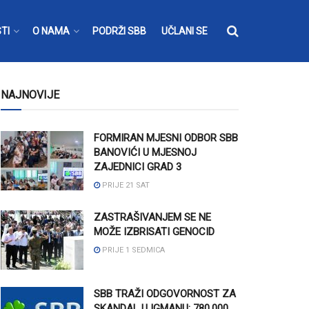
TI
O NAMA
PODRŽI SBB
UČLANI SE
NAJNOVIJE
FORMIRAN MJESNI ODBOR SBB
BANOVIĆI U MJESNOJ
ZAJEDNICI GRAD 3
PRIJE 21 SAT
ZASTRAŠIVANJEM SE NE
MOŽE IZBRISATI GENOCID
PRIJE 1 SEDMICA
SBB TRAŽI ODGOVORNOST ZA
SKANDAL U IGMANU: 780.000