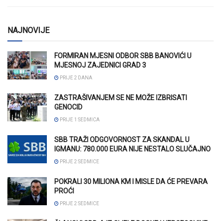
NAJNOVIJE
FORMIRAN MJESNI ODBOR SBB BANOVIĆI U
MJESNOJ ZAJEDNICI GRAD 3
PRIJE 2 DANA
ZASTRAŠIVANJEM SE NE MOŽE IZBRISATI
GENOCID
PRIJE 1 SEDMICA
SBB TRAŽI ODGOVORNOST ZA SKANDAL U
IGMANU: 780.000 EURA NIJE NESTALO SLUČAJNO
PRIJE 2 SEDMICE
POKRALI 30 MILIONA KM I MISLE DA ĆE PREVARA
PROĆI
PRIJE 2 SEDMICE