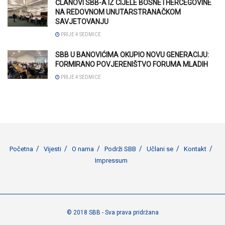
ČLANOVI SBB-A IZ CIJELE BOSNE I HERCEGOVINE
NA REDOVNOM UNUTARSTRANAČKOM
SAVJETOVANJU
PRIJE 4 SEDMICE
SBB U BANOVIĆIMA OKUPIO NOVU GENERACIJU:
FORMIRANO POVJERENIŠTVO FORUMA MLADIH
PRIJE 4 SEDMICE
Početna
Vijesti
O nama
Podrži SBB
Učlani se
Kontakt
Impressum
© 2018 SBB - Sva prava pridržana