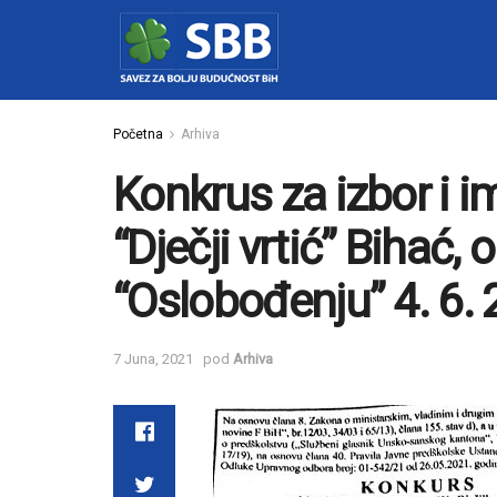
Početna
Arhiva
Konkrus za izbor i 
“Dječji vrtić” Bihać, 
“Oslobođenju” 4. 6.
7 Juna, 2021
pod
Arhiva