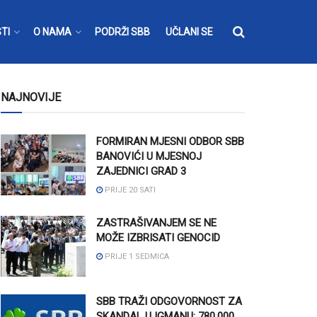
TI
O NAMA
PODRŽI SBB
UČLANI SE
NAJNOVIJE
FORMIRAN MJESNI ODBOR SBB
BANOVIĆI U MJESNOJ
ZAJEDNICI GRAD 3
PRIJE 20 SATI
ZASTRAŠIVANJEM SE NE
MOŽE IZBRISATI GENOCID
PRIJE 1 SEDMICA
SBB TRAŽI ODGOVORNOST ZA
SKANDAL U IGMANU: 780.000