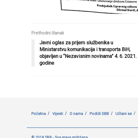
Prethodni članak
Javni oglas za prijem službenika u
Ministarstvu komunikacija i transporta BiH,
objavljen u “Nezavisnim novinama” 4. 6. 2021.
godine
Početna
Vijesti
O nama
Podrži SBB
Učlani se
© 2018 SBB - Sva prava pridržana