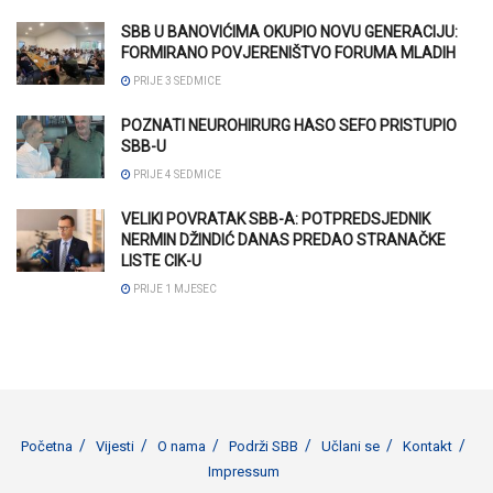
SBB U BANOVIĆIMA OKUPIO NOVU GENERACIJU:
FORMIRANO POVJERENIŠTVO FORUMA MLADIH
PRIJE 3 SEDMICE
POZNATI NEUROHIRURG HASO SEFO PRISTUPIO
SBB-U
PRIJE 4 SEDMICE
VELIKI POVRATAK SBB-A: POTPREDSJEDNIK
NERMIN DŽINDIĆ DANAS PREDAO STRANAČKE
LISTE CIK-U
PRIJE 1 MJESEC
Početna
Vijesti
O nama
Podrži SBB
Učlani se
Kontakt
Impressum