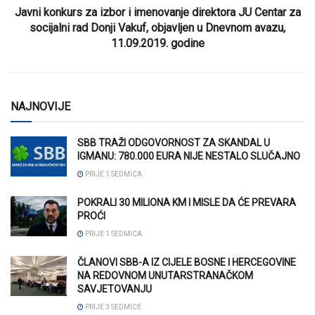
Javni konkurs za izbor i imenovanje direktora JU Centar za
socijalni rad Donji Vakuf, objavljen u Dnevnom avazu,
11.09.2019. godine
NAJNOVIJE
SBB TRAŽI ODGOVORNOST ZA SKANDAL U
IGMANU: 780.000 EURA NIJE NESTALO SLUČAJNO
PRIJE 1 SEDMICA
POKRALI 30 MILIONA KM I MISLE DA ĆE PREVARA
PROĆI
PRIJE 1 SEDMICA
ČLANOVI SBB-A IZ CIJELE BOSNE I HERCEGOVINE
NA REDOVNOM UNUTARSTRANAČKOM
SAVJETOVANJU
PRIJE 3 SEDMICE