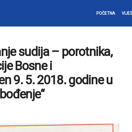
POČETNA
VIJES
je sudija – porotnika,
ije Bosne i
en 9. 5. 2018. godine u
obođenje“