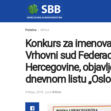
Početna
Arhiva
Konkurs za imenovan
Vrhovni sud Federac
Hercegovine, objavlj
dnevnom listu „Osl
9 Maja, 2018
pod
Arhiva