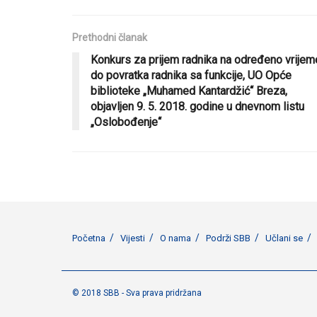
Prethodni članak
Konkurs za prijem radnika na određeno vrijem
do povratka radnika sa funkcije, UO Opće
biblioteke „Muhamed Kantardžić“ Breza,
objavljen 9. 5. 2018. godine u dnevnom listu
„Oslobođenje“
Početna
Vijesti
O nama
Podrži SBB
Učlani se
© 2018 SBB - Sva prava pridržana