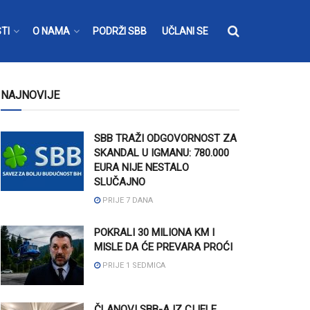
TI
O NAMA
PODRŽI SBB
UČLANI SE
NAJNOVIJE
SBB TRAŽI ODGOVORNOST ZA
SKANDAL U IGMANU: 780.000
EURA NIJE NESTALO
SLUČAJNO
PRIJE 7 DANA
POKRALI 30 MILIONA KM I
MISLE DA ĆE PREVARA PROĆI
PRIJE 1 SEDMICA
ČLANOVI SBB-A IZ CIJELE