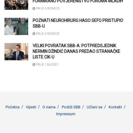
FORMIRANO POVJERENIŠTVO FORUMA MLADIH
PRIJE 3 SEDMICE
POZNATI NEUROHIRURG HASO SEFO PRISTUPIO
SBB-U
PRIJE 4 SEDMICE
VELIKI POVRATAK SBB-A: POTPREDSJEDNIK
NERMIN DŽINDIĆ DANAS PREDAO STRANAČKE
LISTE CIK-U
PRIJE 1 MJESEC
Početna
Vijesti
O nama
Podrži SBB
Učlani se
Kontakt
Impressum