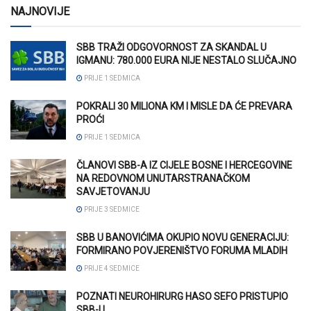
NAJNOVIJE
SBB TRAŽI ODGOVORNOST ZA SKANDAL U
IGMANU: 780.000 EURA NIJE NESTALO SLUČAJNO
PRIJE 1 SEDMICA
POKRALI 30 MILIONA KM I MISLE DA ĆE PREVARA
PROĆI
PRIJE 1 SEDMICA
ČLANOVI SBB-A IZ CIJELE BOSNE I HERCEGOVINE
NA REDOVNOM UNUTARSTRANAČKOM
SAVJETOVANJU
PRIJE 3 SEDMICE
SBB U BANOVIĆIMA OKUPIO NOVU GENERACIJU:
FORMIRANO POVJERENIŠTVO FORUMA MLADIH
PRIJE 4 SEDMICE
POZNATI NEUROHIRURG HASO SEFO PRISTUPIO
SBB-U