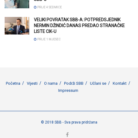
PRIJE 4 SEDMICE
VELIKI POVRATAK SBB-A: POTPREDSJEDNIK
NERMIN DŽINDIĆ DANAS PREDAO STRANAČKE
LISTE CIK-U
PRIJE 1 MJESEC
Početna
Vijesti
O nama
Podrži SBB
Učlani se
Kontakt
Impressum
© 2018 SBB - Sva prava pridržana