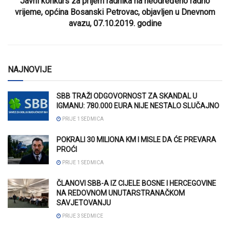
Javni konkurs za prijem radnika na neodređeno radno
vrijeme, općina Bosanski Petrovac, objavljen u Dnevnom
avazu, 07.10.2019. godine
NAJNOVIJE
SBB TRAŽI ODGOVORNOST ZA SKANDAL U
IGMANU: 780.000 EURA NIJE NESTALO SLUČAJNO
PRIJE 1 SEDMICA
POKRALI 30 MILIONA KM I MISLE DA ĆE PREVARA
PROĆI
PRIJE 1 SEDMICA
ČLANOVI SBB-A IZ CIJELE BOSNE I HERCEGOVINE
NA REDOVNOM UNUTARSTRANAČKOM
SAVJETOVANJU
PRIJE 3 SEDMICE