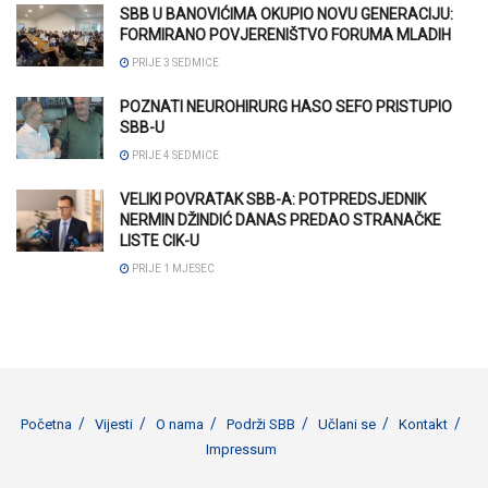
SBB U BANOVIĆIMA OKUPIO NOVU GENERACIJU:
FORMIRANO POVJERENIŠTVO FORUMA MLADIH
PRIJE 3 SEDMICE
POZNATI NEUROHIRURG HASO SEFO PRISTUPIO
SBB-U
PRIJE 4 SEDMICE
VELIKI POVRATAK SBB-A: POTPREDSJEDNIK
NERMIN DŽINDIĆ DANAS PREDAO STRANAČKE
LISTE CIK-U
PRIJE 1 MJESEC
Početna
Vijesti
O nama
Podrži SBB
Učlani se
Kontakt
Impressum