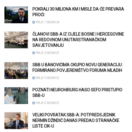
POKRALI 30 MILIONA KM I MISLE DA ĆE PREVARA
PROĆI
PRIJE 1 SEDMICA
ČLANOVI SBB-A IZ CIJELE BOSNE I HERCEGOVINE
NA REDOVNOM UNUTARSTRANAČKOM
SAVJETOVANJU
PRIJE 3 SEDMICE
SBB U BANOVIĆIMA OKUPIO NOVU GENERACIJU:
FORMIRANO POVJERENIŠTVO FORUMA MLADIH
PRIJE 3 SEDMICE
POZNATI NEUROHIRURG HASO SEFO PRISTUPIO
SBB-U
PRIJE 4 SEDMICE
VELIKI POVRATAK SBB-A: POTPREDSJEDNIK
NERMIN DŽINDIĆ DANAS PREDAO STRANAČKE
LISTE CIK-U