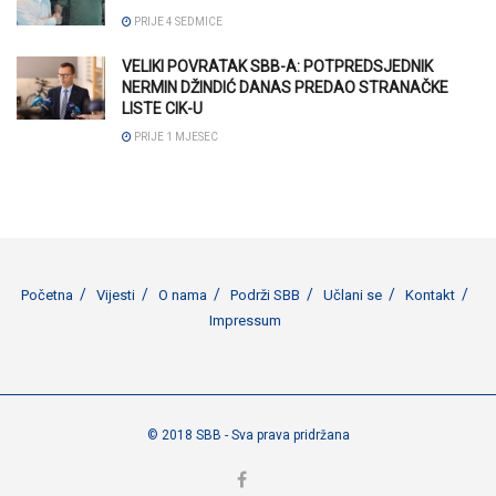
PRIJE 4 SEDMICE
VELIKI POVRATAK SBB-A: POTPREDSJEDNIK
NERMIN DŽINDIĆ DANAS PREDAO STRANAČKE
LISTE CIK-U
PRIJE 1 MJESEC
Početna
Vijesti
O nama
Podrži SBB
Učlani se
Kontakt
Impressum
© 2018 SBB - Sva prava pridržana