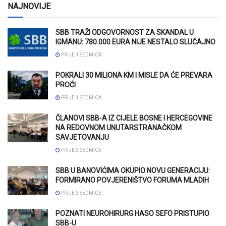
NAJNOVIJE
SBB TRAŽI ODGOVORNOST ZA SKANDAL U
IGMANU: 780.000 EURA NIJE NESTALO SLUČAJNO
PRIJE 1 SEDMICA
POKRALI 30 MILIONA KM I MISLE DA ĆE PREVARA
PROĆI
PRIJE 1 SEDMICA
ČLANOVI SBB-A IZ CIJELE BOSNE I HERCEGOVINE
NA REDOVNOM UNUTARSTRANAČKOM
SAVJETOVANJU
PRIJE 3 SEDMICE
SBB U BANOVIĆIMA OKUPIO NOVU GENERACIJU:
FORMIRANO POVJERENIŠTVO FORUMA MLADIH
PRIJE 3 SEDMICE
POZNATI NEUROHIRURG HASO SEFO PRISTUPIO
SBB-U