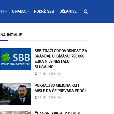
TI
O NAMA
PODRŽI SBB
UČLANI SE
NAJNOVIJE
SBB TRAŽI ODGOVORNOST ZA
SKANDAL U IGMANU: 780.000
EURA NIJE NESTALO
SLUČAJNO
PRIJE 1 SEDMICA
POKRALI 30 MILIONA KM I
MISLE DA ĆE PREVARA PROĆI
PRIJE 1 SEDMICA
ČLANOVI SBB-A IZ CIJELE