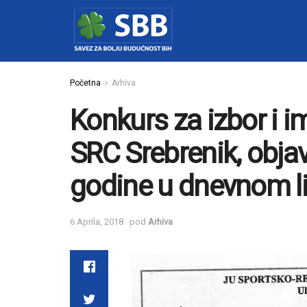
Početna
Arhiva
Konkurs za izbor i 
SRC Srebrenik, obja
godine u dnevnom li
6 Aprila, 2018
pod
Arhiva