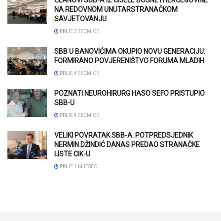
NA REDOVNOM UNUTARSTRANAČKOM
SAVJETOVANJU
PRIJE 3 SEDMICE
SBB U BANOVIĆIMA OKUPIO NOVU GENERACIJU:
FORMIRANO POVJERENIŠTVO FORUMA MLADIH
PRIJE 4 SEDMICE
POZNATI NEUROHIRURG HASO SEFO PRISTUPIO
SBB-U
PRIJE 4 SEDMICE
VELIKI POVRATAK SBB-A: POTPREDSJEDNIK
NERMIN DŽINDIĆ DANAS PREDAO STRANAČKE
LISTE CIK-U
PRIJE 1 MJESEC