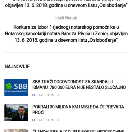
objavljen 13. 6. 2018. godine u dnevnom listu „Oslobođenje“
Idući članak
Konkurs za izbor 1 (jednog) notarskog pomoćnika u
Notarskoj kancelariji notara Ramiza Pivića u Zenici, objavljen
13. 6. 2018. godine u dnevnom listu „Oslobođenje“
NAJNOVIJE
SBB TRAŽI ODGOVORNOST ZA SKANDAL U
IGMANU: 780.000 EURA NIJE NESTALO SLUČAJNO
PRIJE 1 SEDMICA
POKRALI 30 MILIONA KM I MISLE DA ĆE PREVARA
PROĆI
PRIJE 1 SEDMICA
ČLANOVI SBB-A IZ CIJELE BOSNE I HERCEGOVINE