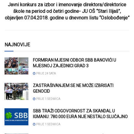
Javni konkurs za izbor i imenovanje direktora/direktorice
škole na period od četiri godine- JU OŠ “Stari Ilijaš”,
objavljen 07.04.2018. godine u dnevnom listu “Oslobođenje”
NAJNOVIJE
FORMIRAN MJESNI ODBOR SBB BANOVIĆI U
MJESNOJ ZAJEDNICI GRAD 3
PRIJE 24 SATA
ZASTRAŠIVANJEM SE NE MOŽE IZBRISATI
GENOCID
PRIJE 1 SEDMICA
SBB TRAŽI ODGOVORNOST ZA SKANDAL U
IGMANU: 780.000 EURA NIJE NESTALO SLUČAJNO
PRIJE 1 SEDMICA