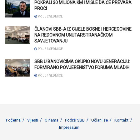
POKRALI 30 MILIONA KM I MISLE DA ĆE PREVARA
PROĆI
PRIJE 2 SEDMICE
ČLANOVI SBB-A IZ CIJELE BOSNE I HERCEGOVINE
NA REDOVNOM UNUTARSTRANAČKOM
SAVJETOVANJU
PRIJE 3 SEDMICE
SBB U BANOVIĆIMA OKUPIO NOVU GENERACIJU:
FORMIRANO POVJERENIŠTVO FORUMA MLADIH
PRIJE 4 SEDMICE
Početna
Vijesti
O nama
Podrži SBB
Učlani se
Kontakt
Impressum