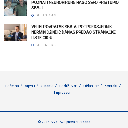
POZNATI NEUROHIRURG HASO SEFO PRISTUPIO
SBB-U
PRIJE 4 SEDMICE
VELIKI POVRATAK SBB-A: POTPREDSJEDNIK
NERMIN DŽINDIĆ DANAS PREDAO STRANAČKE
LISTE CIK-U
PRIJE 1 MJESEC
Početna
Vijesti
O nama
Podrži SBB
Učlani se
Kontakt
Impressum
© 2018 SBB - Sva prava pridržana