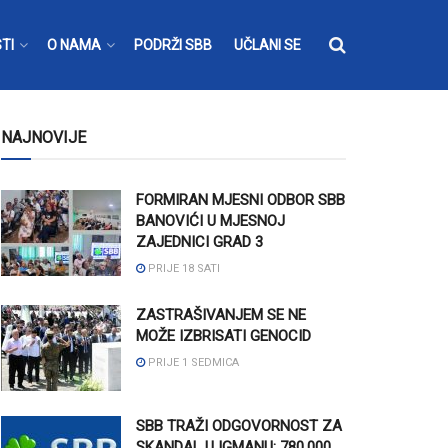
TI
O NAMA
PODRŽI SBB
UČLANI SE
NAJNOVIJE
FORMIRAN MJESNI ODBOR SBB
BANOVIĆI U MJESNOJ
ZAJEDNICI GRAD 3
PRIJE 18 SATI
ZASTRAŠIVANJEM SE NE
MOŽE IZBRISATI GENOCID
PRIJE 1 SEDMICA
SBB TRAŽI ODGOVORNOST ZA
SKANDAL U IGMANU: 780.000