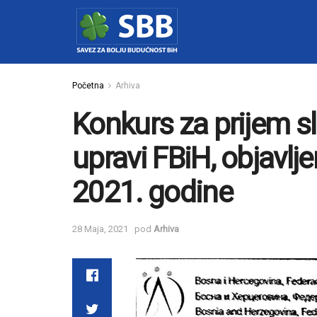
Početna
Arhiva
Konkurs za prijem s
upravi FBiH, objavlj
2021. godine
28 Maja, 2021
pod
Arhiva