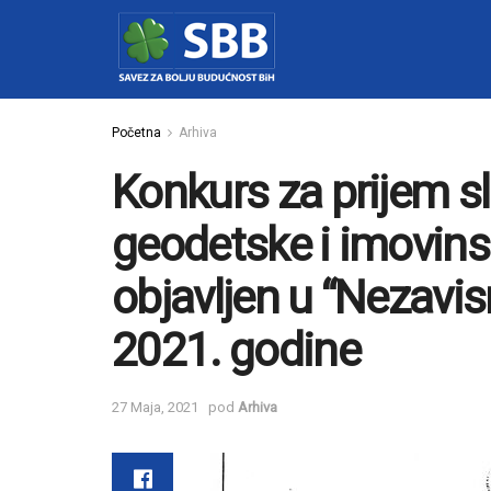
Početna
Arhiva
Konkurs za prijem s
geodetske i imovins
objavljen u “Nezavi
2021. godine
27 Maja, 2021
pod
Arhiva