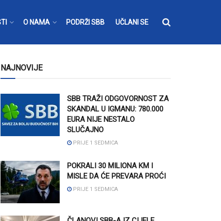
TI
O NAMA
PODRŽI SBB
UČLANI SE
NAJNOVIJE
SBB TRAŽI ODGOVORNOST ZA
SKANDAL U IGMANU: 780.000
EURA NIJE NESTALO
SLUČAJNO
PRIJE 1 SEDMICA
POKRALI 30 MILIONA KM I
MISLE DA ĆE PREVARA PROĆI
PRIJE 1 SEDMICA
ČLANOVI SBB-A IZ CIJELE