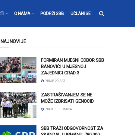
TI
O NAMA
PODRŽI SBB
UČLANI SE
NAJNOVIJE
FORMIRAN MJESNI ODBOR SBB
BANOVIĆI U MJESNOJ
ZAJEDNICI GRAD 3
PRIJE 20 SATI
ZASTRAŠIVANJEM SE NE
MOŽE IZBRISATI GENOCID
PRIJE 1 SEDMICA
SBB TRAŽI ODGOVORNOST ZA
SKANDAL U IGMANU: 780.000