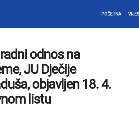
POČETNA
VIJES
 radni odnos na
eme, JU Dječije
duša, objavljen 18. 4.
vnom listu