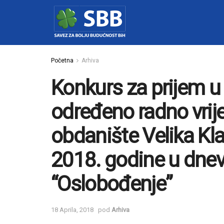
Početna
Arhiva
Konkurs za prijem u
određeno radno vrij
obdanište Velika Kla
2018. godine u dne
“Oslobođenje”
18 Aprila, 2018
pod
Arhiva