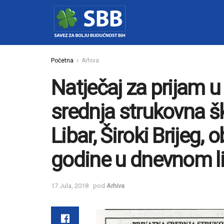
Početna
Arhiva
Natječaj za prijam u
srednja strukovna š
Libar, Široki Brijeg, 
godine u dnevnom li
17 Jula, 2018
pod
Arhiva