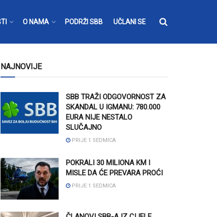
TI
O NAMA
PODRŽI SBB
UČLANI SE
NAJNOVIJE
SBB TRAŽI ODGOVORNOST ZA
SKANDAL U IGMANU: 780.000
EURA NIJE NESTALO
SLUČAJNO
PRIJE 1 SEDMICA
POKRALI 30 MILIONA KM I
MISLE DA ĆE PREVARA PROĆI
PRIJE 1 SEDMICA
ČLANOVI SBB-A IZ CIJELE