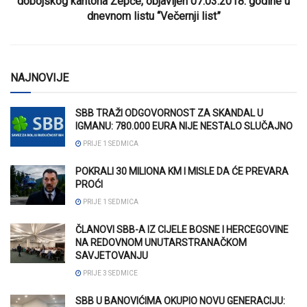
dobojskog kantona Žepče, objavljen 07.03.2018. godine u
dnevnom listu “Večernji list”
NAJNOVIJE
SBB TRAŽI ODGOVORNOST ZA SKANDAL U
IGMANU: 780.000 EURA NIJE NESTALO SLUČAJNO
PRIJE 1 SEDMICA
POKRALI 30 MILIONA KM I MISLE DA ĆE PREVARA
PROĆI
PRIJE 1 SEDMICA
ČLANOVI SBB-A IZ CIJELE BOSNE I HERCEGOVINE
NA REDOVNOM UNUTARSTRANAČKOM
SAVJETOVANJU
PRIJE 3 SEDMICE
SBB U BANOVIĆIMA OKUPIO NOVU GENERACIJU: